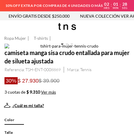
02
01
28
:
:
10%OFF EXTRA POR COMPRAS DE 4 UNIDADES O MÁS
HRS
MIN
SEG
ENVÍO GRATIS DESDE $250.000
NUEVA COLECCIÓN VER AH
Ropa Mujer
T-shirts
camiseta manga sisa crudo entallada para mujer
de silueta ajustada
Referencia
:
TSH-ENT-0008869
Tennis
30%
$ 27.930
$ 39.900
3 cuotas de
$ 9.310
Ver más
¿Cuál es mi talla?
Color
Talla