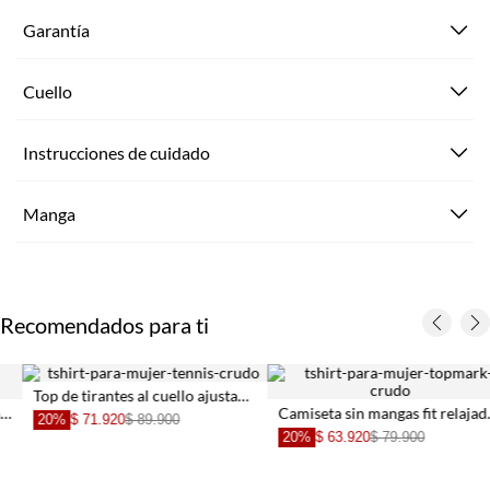
Garantía
Cuello
Instrucciones de cuidado
Manga
Recomendados para ti
Top de tirantes al cuello ajustado con escote cruzado en beige para mujer
Camiseta sin mangas fit relajado con pliegue central en algodón blanco para mujer
20%
$ 71.920
$ 89.900
20%
$ 63.920
$ 79.900