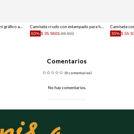
Camiseta regular fit con mini gráfico al pecho en algodón blanco para hombre
Camiseta crudo con estampado para hombre
60%
$ 35.960
$ 89.900
30%
$ 55.9
Comentarios
☆
☆
☆
☆
☆
(0 comentarios)
No hay comentarios.