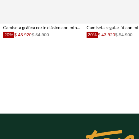
Camiseta gráfica corte clásico con mini perro en algodón blanco para hombre
20%
$ 43.920
$ 54.900
20%
$ 43.920
$ 54.900