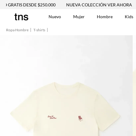
ATIS DESDE $250.000
NUEVA COLECCIÓN VER AHORA
ENV
Nuevo
Mujer
Hombre
Kids
Ropa Hombre
T-shirts
TÉRMINOS MÁS BUSCA
Tshirts
1
.
Vestidos
2
.
Jeans Mujer
3
.
Blusas
4
.
Chaleco
5
.
Falda
6
.
Chaqueta
7
.
Vestido
8
.
Short
9
.
Camisetas Mujer
10
.