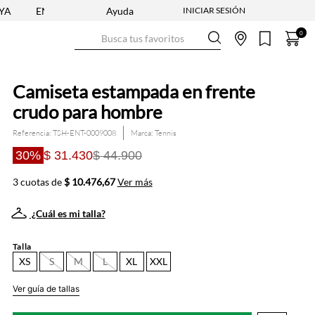
ENVÍO GRATIS DESDE $250.000
Ayuda
Busca tus favoritos
0
Camiseta estampada en frente
crudo para hombre
Referencia
:
TSH-ENT-0009008
Tennis
30%
$ 31.430
$ 44.900
3 cuotas de
$ 10.476,67
Ver más
¿Cuál es mi talla?
Talla
XS
S
M
L
XL
XXL
Ver guía de tallas