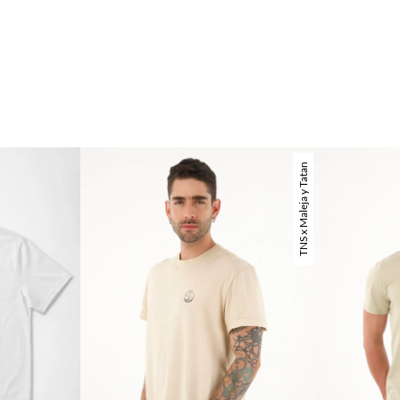
TNS x Maleja y Tatan