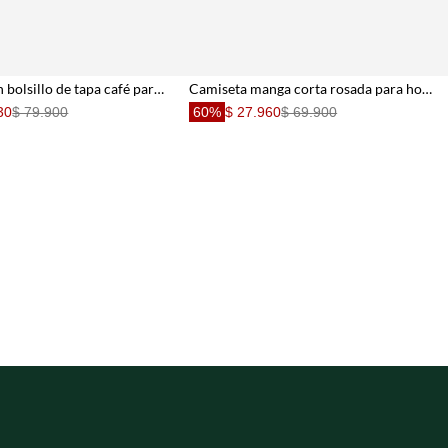
Camiseta con bolsillo de tapa café para hombre
Camiseta manga corta rosada para hombre
30
$ 79.900
60%
$ 27.960
$ 69.900