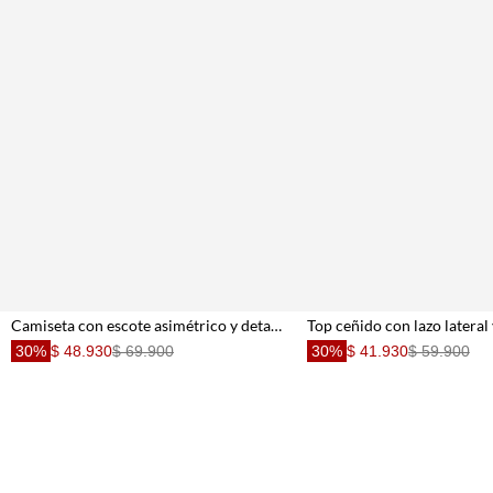
Camiseta con escote asimétrico y detalle drapeado en algodón crema para mujer
30%
$ 48.930
$ 69.900
30%
$ 41.930
$ 59.900