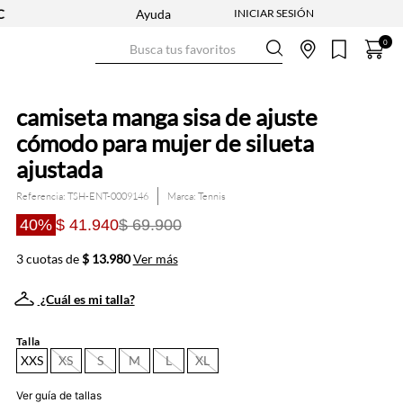
Ayuda
Busca tus favoritos
0
camiseta manga sisa de ajuste
cómodo para mujer de silueta
ajustada
Referencia
:
TSH-ENT-0009146
Tennis
40%
$ 41.940
$ 69.900
3 cuotas de
$ 13.980
Ver más
¿Cuál es mi talla?
Talla
XXS
XS
S
M
L
XL
Ver guía de tallas