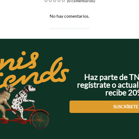
☆
☆
☆
☆
☆
(0 comentarios)
No hay comentarios.
Haz parte de T
regístrate o actual
recibe 2
SUSCRÍBETE