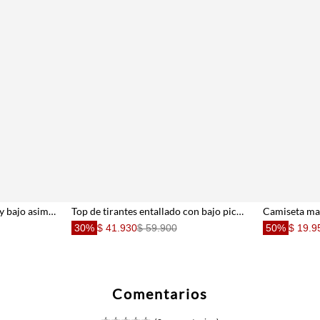
Top ceñido con lazo lateral y bajo asimétrico en punto acanalado camel para mujer
Top de tirantes entallado con bajo pico asimétrico en algodón marrón para mujer
30%
$ 41.930
$ 59.900
50%
$ 19.9
Comentarios