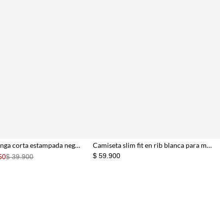
Camiseta manga corta estampada negra con diseño limpio para mujer
Camiseta slim fit en rib blanca para mujer
$ 59.900
50
$ 39.900