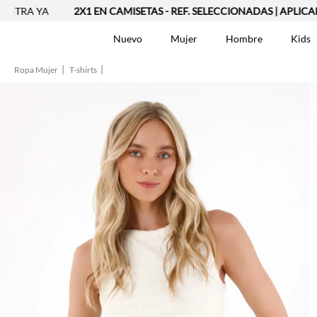
YA
2X1 EN CAMISETAS - REF. SELECCIONADAS | APLICAN TYC
Nuevo
Mujer
Hombre
Kids
Ropa Mujer
T-shirts
TÉRMINOS MÁS BUSCA
Vestidos
1
.
Blusas
2
.
Jeans Mujer
3
.
Chaleco
4
.
Falda
5
.
Vestido
6
.
Chaqueta
7
.
Short
8
.
Bermuda
9
.
Camisetas Mujer
10
.