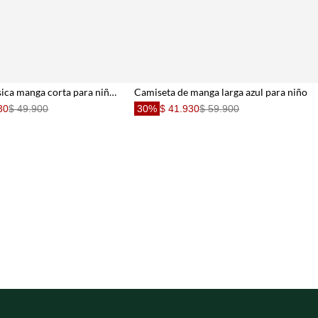
Camiseta básica manga corta para niño con detalle frontal
Camiseta de manga larga azul para niño
30
$ 49.900
30%
$ 41.930
$ 59.900