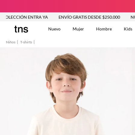
IÓN ENTRA YA
ENVÍO GRATIS DESDE $250.000
NUEVA CO
Nuevo
Mujer
Hombre
Kids
Niños
T-shirts
TÉRMINOS MÁS BUSCA
Tshirts
1
.
Vestidos
2
.
Jeans Mujer
3
.
Blusas
4
.
Chaleco
5
.
Falda
6
.
Chaqueta
7
.
Vestido
8
.
Short
9
.
Camisetas Mujer
10
.