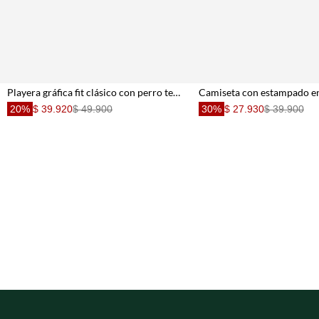
Playera gráfica fit clásico con perro tenista en algodón crudo para niño
20%
$ 39.920
$ 49.900
30%
$ 27.930
$ 39.900