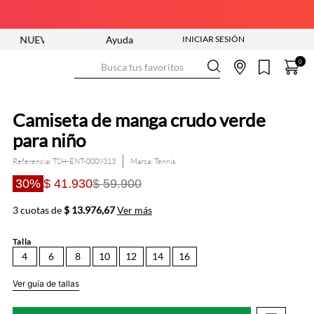
VA COLECCIÓN ENTRA YA
Ayuda
ENVÍO GRATIS DESDE $250.000
Busca tus favoritos
0
Camiseta de manga crudo verde
para niño
Referencia
:
TSH-ENT-0009313
Tennis
30%
$ 41.930
$ 59.900
3 cuotas de
$ 13.976,67
Ver más
Talla
4
6
8
10
12
14
16
Ver guía de tallas