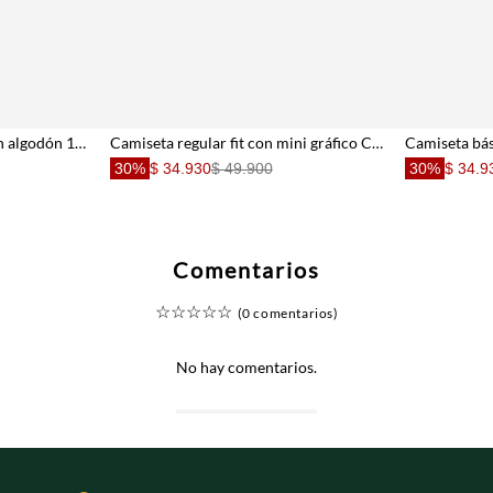
Camiseta con estampado en algodón 100% rosada para niño
Camiseta regular fit con mini gráfico Chill Vibes en algodón marfil para niño
30%
$ 34.930
$ 49.900
30%
$ 34.9
Comentarios
☆
☆
☆
☆
☆
(0 comentarios)
No hay comentarios.