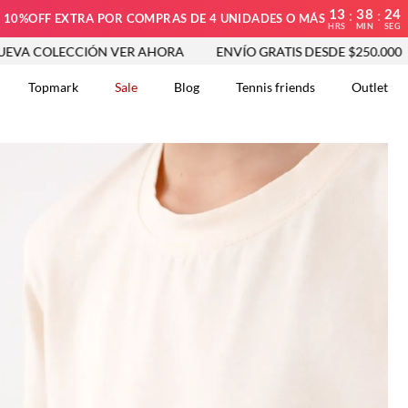
13
38
23
:
:
10%OFF EXTRA POR COMPRAS DE 4 UNIDADES O MÁS
HRS
MIN
SEG
LECCIÓN VER AHORA
ENVÍO GRATIS DESDE $250.000
NUE
Topmark
Sale
Blog
Tennis friends
Outlet
DOS