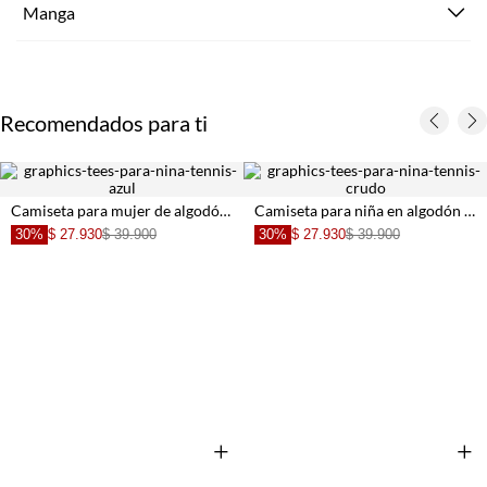
Manga
Recomendados para ti
Camiseta para mujer de algodón azul crop con bordado
Camiseta para niña en algodón crudo fit recto con gráfico
30%
$ 27.930
$ 39.900
30%
$ 27.930
$ 39.900
+
+