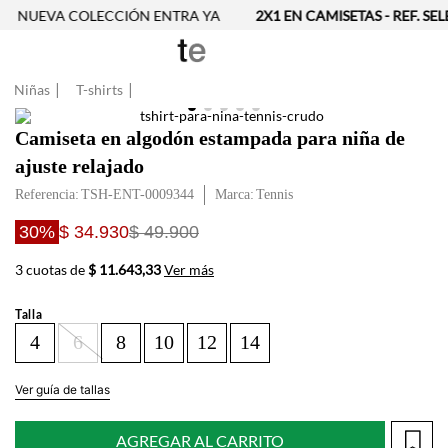
NUEVA COLECCIÓN ENTRA YA
2X1 EN CAMISETAS - REF. SE
Niñas
T-shirts
Camiseta en algodón estampada para niña de
ajuste relajado
Referencia
:
TSH-ENT-0009344
Tennis
30%
$ 34.930
$ 49.900
3 cuotas de
$ 11.643,33
Ver más
Talla
4
6
8
10
12
14
Ver guía de tallas
AGREGAR AL CARRITO