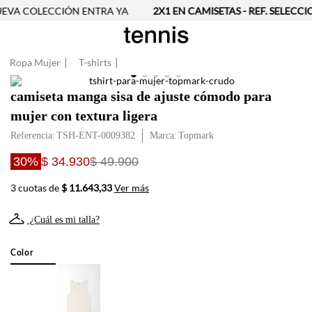
VA COLECCIÓN ENTRA YA
2X1 EN CAMISETAS - REF. SELECCI
Ropa Mujer
T-shirts
camiseta manga sisa de ajuste cómodo para
mujer con textura ligera
Referencia
:
TSH-ENT-0009382
Topmark
30%
$ 34.930
$ 49.900
3 cuotas de
$ 11.643,33
Ver más
¿Cuál es mi talla?
Color