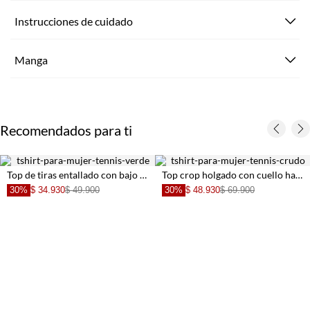
Instrucciones de cuidado
Manga
Recomendados para ti
Top de tiras entallado con bajo en pico de algodón verde salvia para mujer
Top crop holgado con cuello halter cruzado en encaje blanco para mujer
30%
$ 34.930
$ 49.900
30%
$ 48.930
$ 69.900