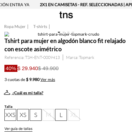
ÓN ENTRA YA
2X1 EN CAMISETAS - REF. SELECCIONADAS | AP
Ropa Mujer
T-shirts
Tshirt para mujer en algodón blanco fit relajado
con escote asimétrico
Referencia
:
TSH-ENT-0009413
Topmark
40%
$ 29.940
$ 49.900
3 cuotas de
$ 9.980
Ver más
¿Cuál es mi talla?
Talla
XXS
XS
S
M
L
XL
Ver guía de tallas