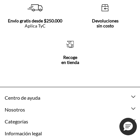
Envío gratis desde $250.000
Devoluciones
Aplica TyC
sin costo
Recoge
en tienda
Centro de ayuda
Mis pedidos
Nosotros
Rastrea tu pedido
Acerca de Tennis
Categorías
Devoluciones
Tennis Ecuador
Nuevo
Información legal
Mi cuenta