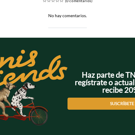
☆
☆
☆
☆
☆
(0 comentarios)
No hay comentarios.
Haz parte de T
regístrate o actual
recibe 2
SUSCRÍBETE