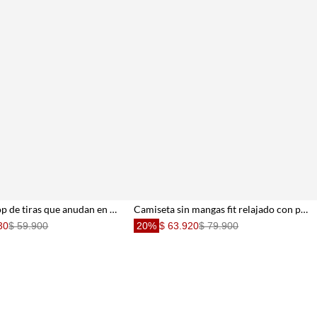
Camiseta crop de tiras que anudan en cuello crudo para mujer
Camiseta sin mangas fit relajado con pliegue central en algodón blanco para mujer
30
$ 59.900
20%
$ 63.920
$ 79.900