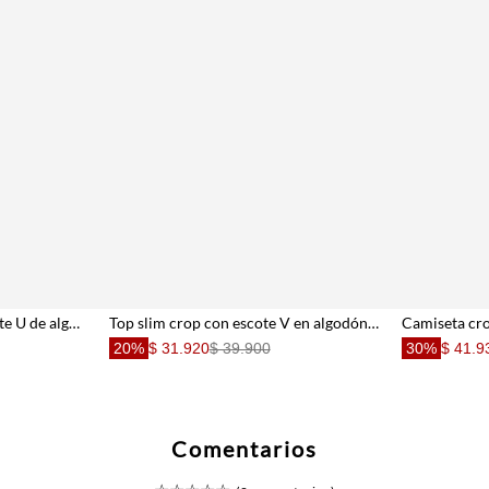
Tshirt slim con amplio escote U de algodón café para mujer
Top slim crop con escote V en algodón crema para mujer
20%
$ 31.920
$ 39.900
30%
$ 41.9
Comentarios