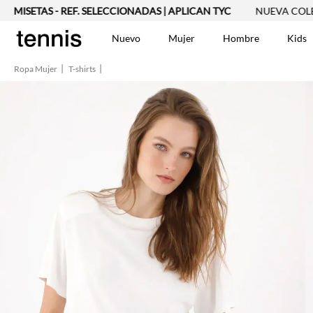
ETAS - REF. SELECCIONADAS | APLICAN TYC
NUEVA COLECCIÓN
Nuevo
Mujer
Hombre
Kids
Ropa Mujer
T-shirts
TÉRMINOS MÁS BUSCA
Vestidos
1
.
Blusas
2
.
Jeans Mujer
3
.
Chaleco
4
.
Falda
5
.
Vestido
6
.
Chaqueta
7
.
Short
8
.
Bermuda
9
.
Camisetas Mujer
10
.