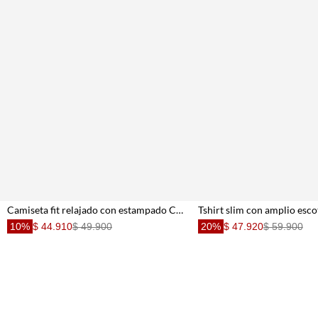
Camiseta fit relajado con estampado Cartagena en marfil para mujer
10%
$ 44.910
$ 49.900
20%
$ 47.920
$ 59.900