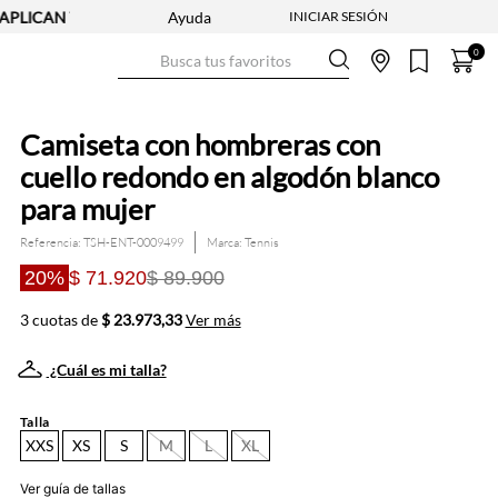
AN TYC
2X1 EN CAMISETAS - REF. SELECCIONADAS | APLICAN T
Ayuda
Busca tus favoritos
0
Camiseta con hombreras con
cuello redondo en algodón blanco
para mujer
Referencia
:
TSH-ENT-0009499
Tennis
20%
$ 71.920
$ 89.900
3 cuotas de
$ 23.973,33
Ver más
¿Cuál es mi talla?
Talla
XXS
XS
S
M
L
XL
Ver guía de tallas