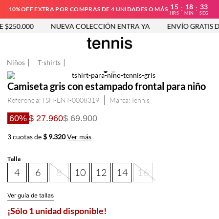
15
18
32
:
:
10%OFF EXTRA POR COMPRAS DE 4 UNIDADES O MÁS
HRS
MIN
SEG
$250.000
NUEVA COLECCIÓN ENTRA YA
ENVÍO GRATIS DE
Niños
T-shirts
Camiseta gris con estampado frontal para niño
Referencia
:
TSH-ENT-0008319
Tennis
60%
$ 27.960
$ 69.900
3 cuotas de
$ 9.320
Ver más
Talla
4
6
8
10
12
14
16
Ver guía de tallas
¡Sólo 1 unidad disponible!