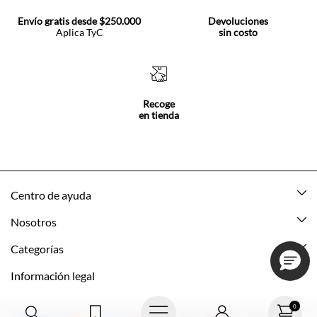
Envío gratis desde $250.000
Devoluciones
Aplica TyC
sin costo
Recoge
en tienda
Centro de ayuda
Mis pedidos
Nosotros
Rastrea tu pedido
Acerca de Tennis
Categorías
Devoluciones
Tennis Ecuador
Nuevo
Información legal
Mi cuenta
Nuestras tiendas
Mujer
Promociones vigentes
0
Cómo comprar
Tns Friends