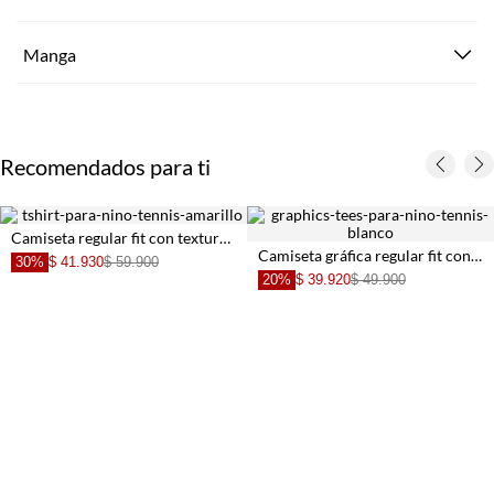
Manga
Recomendados para ti
Camiseta regular con textura waffle de algodón camel para niño
Camiseta gráfica regular fit con perro tenista en carrito en algodón blanco para niño
20%
$ 47.920
$ 59.900
20%
$ 39.920
$ 49.900