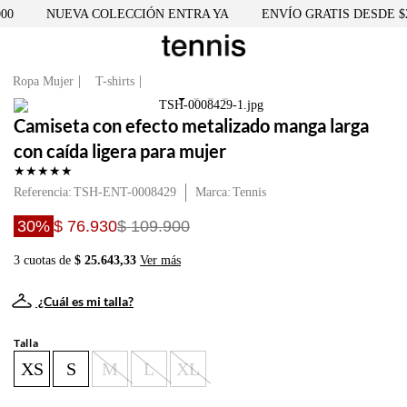
0
NUEVA COLECCIÓN ENTRA YA
ENVÍO GRATIS DESDE $25
Ropa Mujer
T-shirts
Camiseta con efecto metalizado manga larga
con caída ligera para mujer
★
★
★
★
★
Referencia
:
TSH-ENT-0008429
Tennis
30%
$ 76.930
$ 109.900
3 cuotas de
$ 25.643,33
Ver más
¿Cuál es mi talla?
Talla
XS
S
M
L
XL