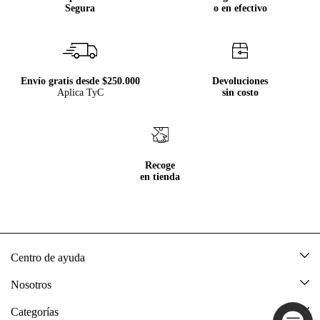
Segura
o en efectivo
Envío gratis desde $250.000
Devoluciones
Aplica TyC
sin costo
Recoge
en tienda
Centro de ayuda
Mis pedidos
Nosotros
Rastrea tu pedido
Acerca de Tennis
Categorías