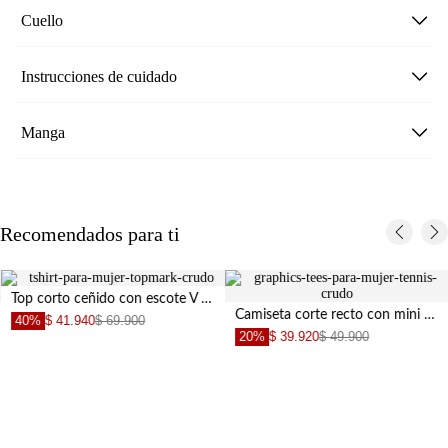
Cuello
Instrucciones de cuidado
Manga
Recomendados para ti
Top corto ceñido con escote V cruzado en algodón crudo para mujer
Camiseta corte recto con mini gráfico de fresa en algodón blanco para mujer
40%
$ 41.940
$ 69.900
20%
$ 39.920
$ 49.900