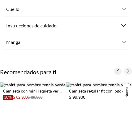
Cuello
Instrucciones de cuidado
Manga
Recomendados para ti
Nuevo
Camiseta con mini raqueta verde con caída natural para hombre
Camiseta regular fit con logo en verde agua para hombre
$ 99.900
30%
$ 62.930
$ 89.900