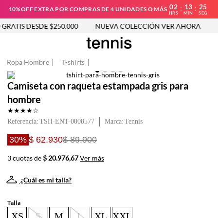
02
13
25
:
:
10%OFF EXTRA POR COMPRAS DE 4 UNIDADES O MÁS
HRS
MIN
SEG
RATIS DESDE $250.000
NUEVA COLECCIÓN VER AHORA
E
Ropa Hombre
T-shirts
Camiseta con raqueta estampada gris para
hombre
★
★
★
★
☆
Referencia
:
TSH-ENT-0008577
Tennis
30%
$ 62.930
$ 89.900
3 cuotas de
$ 20.976,67
Ver más
¿Cuál es mi talla?
Talla
XS
S
M
L
XL
XXL