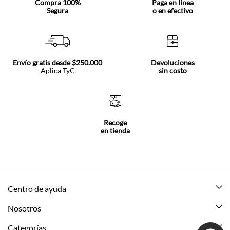
Compra 100%
Paga en línea
Segura
o en efectivo
Envío gratis desde $250.000
Devoluciones
Aplica TyC
sin costo
Recoge
en tienda
Centro de ayuda
Mis pedidos
Nosotros
Rastrea tu pedido
Acerca de Tennis
Categorías