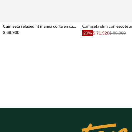
Camiseta relaxed fit manga corta en café para mujer
$ 69.900
20%
$ 71.920
$ 89.900