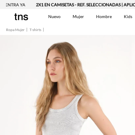
RA YA
2X1 EN CAMISETAS - REF. SELECCIONADAS | APLICAN T
Nuevo
Mujer
Hombre
Kids
Ropa Mujer
T-shirts
TÉRMINOS MÁS BUSCA
Vestidos
1
.
Blusas
2
.
Jeans Mujer
3
.
Chaleco
4
.
Falda
5
.
Vestido
6
.
Chaqueta
7
.
Short
8
.
Bermuda
9
.
Camisetas Mujer
10
.