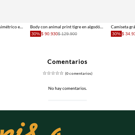
Camiseta slim con escote asimétrico en algodón blanco para mujer
Body con animal print tigre en algodón marrón para mujer
30%
$ 90.930
$ 129.900
30%
$ 34.9
Comentarios
☆
☆
☆
☆
☆
(0 comentarios)
No hay comentarios.