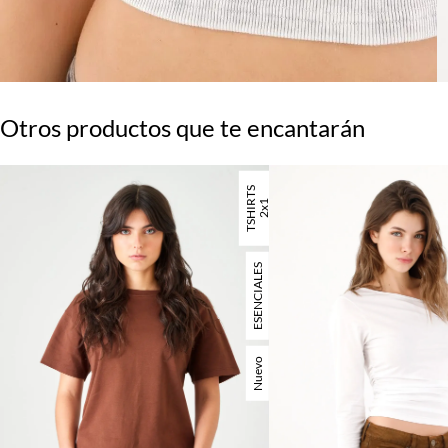
Otros productos que te encantarán
T
S
H
I
T
S
2
x
R
1
ESENCIALES
Nuevo