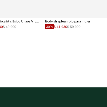
Camiseta gráfica fit clásico Chaos Vibes en blanco para mujer
Body strapless rojo para mujer
30
$ 49.900
30%
$ 41.930
$ 59.900