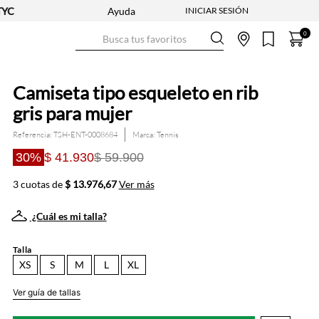
Ayuda
Busca tus favoritos
0
Camiseta tipo esqueleto en rib
gris para mujer
Referencia
:
TSH-ENT-0008684
Tennis
30%
$ 41.930
$ 59.900
3 cuotas de
$ 13.976,67
Ver más
¿Cuál es mi talla?
Talla
XS
S
M
L
XL
Ver guía de tallas