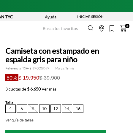
YC
Ayuda
Busca tus favoritos
0
Camiseta con estampado en
espalda gris para niño
Referencia
:
TSH-ENT-0008689
Tennis
50%
$ 19.950
$ 39.900
3 cuotas de
$ 6.650
Ver más
Talla
4
6
8
10
12
14
16
Ver guía de tallas