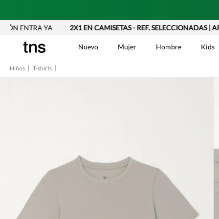
 ENTRA YA
2X1 EN CAMISETAS - REF. SELECCIONADAS | APLIC
Nuevo
Mujer
Hombre
Kids
Niños
T-shirts
TÉRMINOS MÁS BUSCA
Vestidos
1
.
Blusas
2
.
Jeans Mujer
3
.
Chaleco
4
.
Falda
5
.
Vestido
6
.
Chaqueta
7
.
Short
8
.
Bermuda
9
.
Camisetas Mujer
10
.