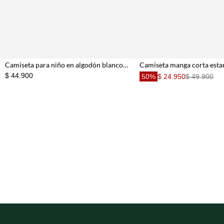
Camiseta para niño en algodón blanco fit clásico con bordado raquetas
$ 44.900
50%
$ 24.950
$ 49.900