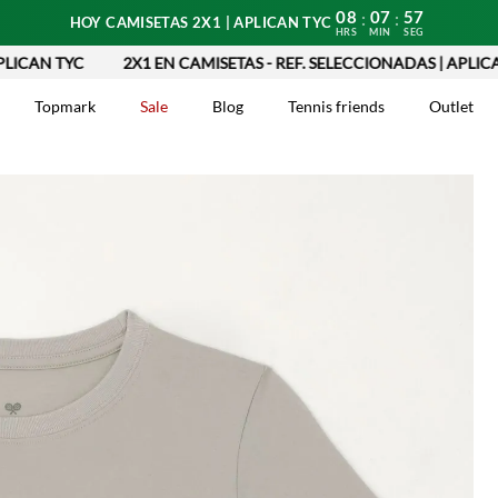
08
07
56
:
:
HOY CAMISETAS 2X1 | APLICAN TYC
HRS
MIN
SEG
AN TYC
2X1 EN CAMISETAS - REF. SELECCIONADAS | APLICAN T
Topmark
Sale
Blog
Tennis friends
Outlet
DOS