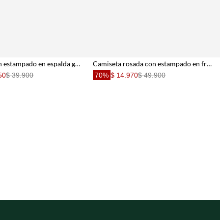
Camiseta con estampado en espalda gris para niño
Camiseta rosada con estampado en frente y espalda para niño
50
$ 39.900
70%
$ 14.970
$ 49.900