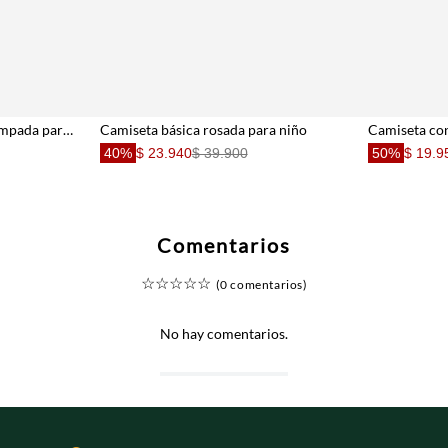
Camiseta manga corta estampada para niño con cuello estructurado
Camiseta básica rosada para niño
40%
$ 23.940
$ 39.900
50%
$ 19.9
Comentarios
☆
☆
☆
☆
☆
(0 comentarios)
No hay comentarios.