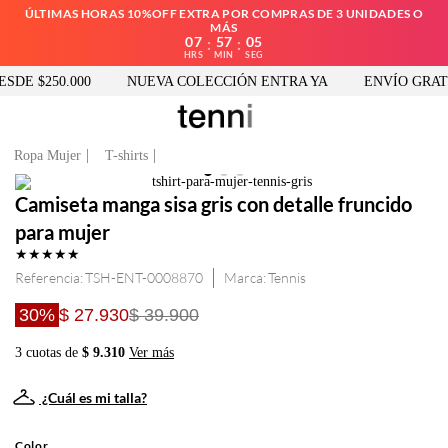
ÚLTIMAS HORAS 10%OFF EXTRA POR COMPRAS DE 3 UNIDADES O
MÁS
07
57
05
:
:
HRS
MIN
SEG
DE $250.000
NUEVA COLECCIÓN ENTRA YA
ENVÍO GRATIS
Ropa Mujer
T-shirts
Camiseta manga sisa gris con detalle fruncido
para mujer
★
★
★
★
★
Referencia
:
TSH-ENT-0008870
Tennis
30%
$ 27.930
$ 39.900
3 cuotas de
$ 9.310
Ver más
¿Cuál es mi talla?
Color