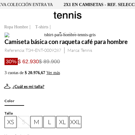
A COLECCIÓN ENTRA YA
2X1 EN CAMISETAS - REF. SELECCI
Ropa Hombre
T-shirts
Camiseta básica con raqueta café para hombre
Referencia
:
TSH-ENT-0009287
Tennis
30%
$ 62.930
$ 89.900
3 cuotas de
$ 20.976,67
Ver más
¿Cuál es mi talla?
Color
Talla
XS
S
M
L
XL
XXL