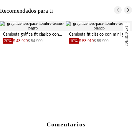
Recomendados para ti
TSHIRTS 2x1
Camiseta gráfica fit clásico con mini gráfico al pecho en poliéster negro para hombre
Camiseta fit clásico con mini gráfico en algodón blanco para hombre
20%
$ 43.920
$ 54.900
10%
$ 53.910
$ 59.900
+
+
Comentarios