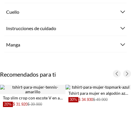
Cuello
Instrucciones de cuidado
Manga
Recomendados para ti
Tshirt para mujer en algodón azul cielo fit relajado con escote asimétrico
Top slim crop con escote V en algodón crema para mujer
30%
$ 34.930
$ 49.900
20%
$ 31.920
$ 39.900