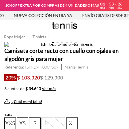
01
53
25
:
:
10%OFF EXTRA POR COMPRAS DE 4 UNIDADES O MÁS
HRS
MIN
SEG
0
NUEVA COLECCIÓN ENTRA YA
ENVÍO GRATIS DESDE $250
Ropa Mujer
T-shirts
Camiseta corte recto con cuello con ojales en
algodón gris para mujer
Referencia
:
TSH-ENT-0009507
Tennis
20%
$ 103.920
$ 129.900
3 cuotas de
$ 34.640
Ver más
¿Cuál es mi talla?
Talla
XXS
XS
S
M
L
XL