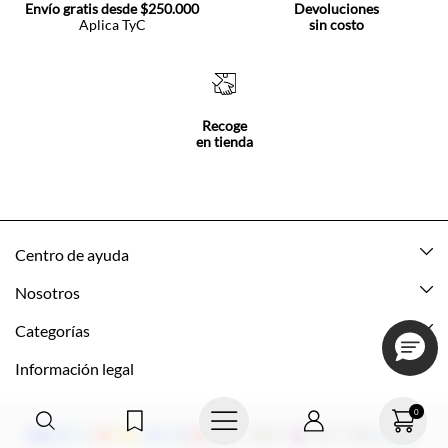
Envío gratis desde $250.000
Devoluciones
Aplica TyC
sin costo
Recoge
en tienda
Centro de ayuda
Mis pedidos
Nosotros
Rastrea tu pedido
Acerca de Tennis
Categorías
Devoluciones
Tennis Ecuador
Nuevo
Información legal
Mi cuenta
Nuestras tiendas
Mujer
Promociones vigentes
0
Cómo comprar
Tns Friends
Hombre
Política de envio y devolución