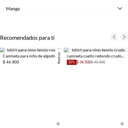
Manga
Recomendados para ti
Basicos
Camiseta para niño de algodón rosa regular fit con bordado de raquetas
camiseta cuello redondo crudo para niño
30%
$ 34.930
$ 49.900
30%
$ 34.930
+
+