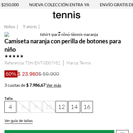
250.000
NUEVA COLECCIÓN ENTRA YA
ENVÍO GRATIS DES
Niños
T-shirts
Camiseta naranja con perilla de botones para
niño
★
★
★
★
★
Referencia
:
TSH-ENT-0007952
Tennis
60%
$ 23.960
$ 59.900
3 cuotas de
$ 7.986,67
Ver más
Talla
4
6
8
10
12
14
16
Ver guía de tallas