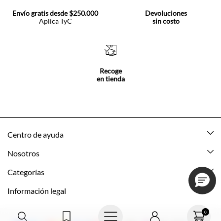
Envío gratis desde $250.000
Devoluciones
Aplica TyC
sin costo
Recoge
en tienda
Centro de ayuda
Mis pedidos
Nosotros
Rastrea tu pedido
Acerca de Tennis
Categorías
Devoluciones
Tennis Ecuador
Nuevo
Información legal
Mi cuenta
Nuestras tiendas
Mujer
Promociones vigentes
0
Cómo comprar
Tns Friends
Hombre