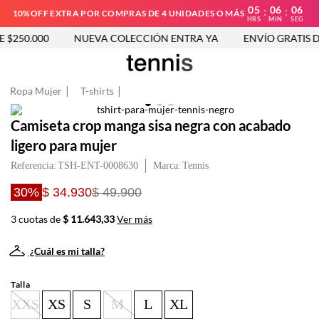
05
06
06
:
:
10%OFF EXTRA POR COMPRAS DE 4 UNIDADES O MÁS
HRS
MIN
SEG
$250.000
NUEVA COLECCIÓN ENTRA YA
ENVÍO GRATIS DE
Ropa Mujer
T-shirts
Camiseta crop manga sisa negra con acabado
ligero para mujer
Referencia
:
TSH-ENT-0008630
Tennis
30%
$ 34.930
$ 49.900
3 cuotas de
$ 11.643,33
Ver más
¿Cuál es mi talla?
Talla
XXS
XS
S
M
L
XL