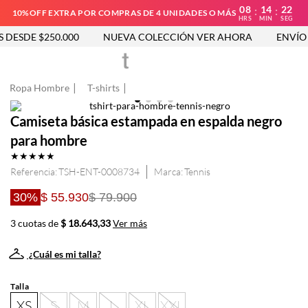
08
14
21
:
:
10%OFF EXTRA POR COMPRAS DE 4 UNIDADES O MÁS
HRS
MIN
SEG
DESDE $250.000
NUEVA COLECCIÓN VER AHORA
ENVÍO G
Ropa Hombre
T-shirts
Camiseta básica estampada en espalda negro
para hombre
★
★
★
★
★
Referencia
:
TSH-ENT-0008734
Tennis
30%
$ 55.930
$ 79.900
3 cuotas de
$ 18.643,33
Ver más
¿Cuál es mi talla?
Talla
XS
S
M
L
XL
XXL