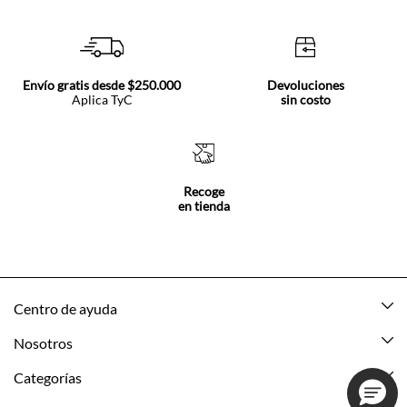
Envío gratis desde $250.000
Devoluciones
Aplica TyC
sin costo
Recoge
en tienda
Centro de ayuda
Mis pedidos
Nosotros
Rastrea tu pedido
Acerca de Tennis
Categorías
Devoluciones
Tennis Ecuador
Nuevo