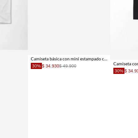
Camiseta básica con mini estampado con detalle frontal para hombre
30%
$ 34.930
$ 49.900
30%
$ 34.9