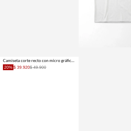
Camiseta corte recto con micro gráfico de camioneta en algodón crudo para hombre
20%
$ 39.920
$ 49.900