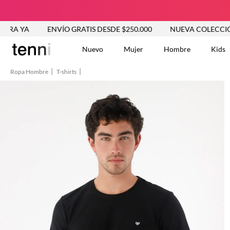
YA
ENVÍO GRATIS DESDE $250.000
NUEVA COLECCIÓN VE
Nuevo
Mujer
Hombre
Kids
Ropa Hombre
T-shirts
TÉRMINOS MÁS BUSCA
Tshirts
1
.
Vestidos
2
.
Jeans Mujer
3
.
Blusas
4
.
Chaleco
5
.
Falda
6
.
Chaqueta
7
.
Vestido
8
.
Short
9
.
Camisetas Mujer
10
.