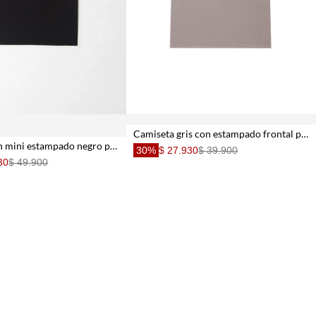
Camiseta gris con estampado frontal para hombre
Camiseta con mini estampado negro para hombre
30%
$ 27.930
$ 39.900
30
$ 49.900