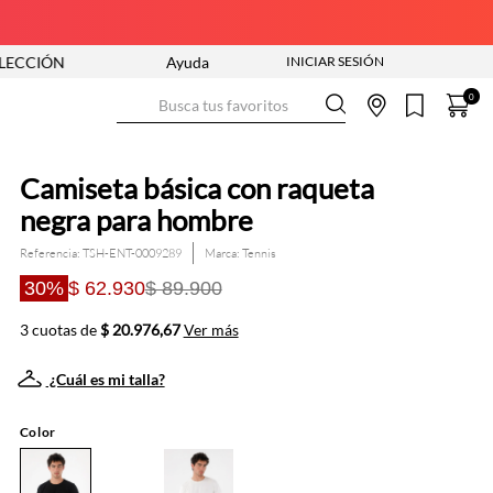
N ENTRA YA
ENVÍO GRATIS DESDE $250.000
Ayuda
Busca tus favoritos
0
Camiseta básica con raqueta
negra para hombre
Referencia
:
TSH-ENT-0009289
Tennis
30%
$ 62.930
$ 89.900
3 cuotas de
$ 20.976,67
Ver más
¿Cuál es mi talla?
Color