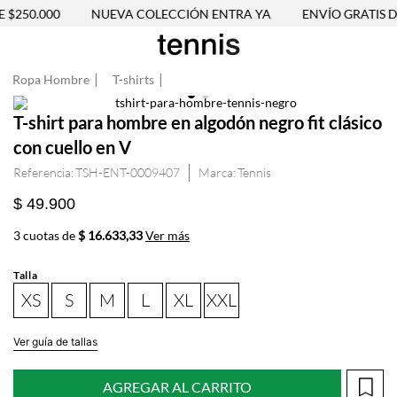
$250.000
NUEVA COLECCIÓN ENTRA YA
ENVÍO GRATIS DE
Ropa Hombre
T-shirts
T-shirt para hombre en algodón negro fit clásico
con cuello en V
Referencia
:
TSH-ENT-0009407
Tennis
$ 49.900
3 cuotas de
$ 16.633,33
Ver más
Talla
XS
S
M
L
XL
XXL
Ver guía de tallas
AGREGAR AL CARRITO