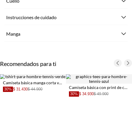
Cuello
Instrucciones de cuidado
Manga
Recomendados para ti
Camiseta básica manga corta verde de ajuste cómodo para hombre
Camiseta básica con print de carrito de golf azul para hombre
30%
$ 31.430
$ 44.900
30%
$ 34.930
$ 49.900