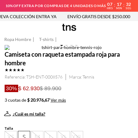
07
17
32
:
:
10%OFF EXTRA POR COMPRAS DE 4 UNIDADES O MÁS
HRS
MIN
SEG
VA COLECCIÓN ENTRA YA
ENVÍO GRATIS DESDE $250.000
Ropa Hombre
T-shirts
Camiseta con raqueta estampada roja para
hombre
★
★
★
★
★
Referencia
:
TSH-ENT-0008576
Tennis
30%
$ 62.930
$ 89.900
3 cuotas de
$ 20.976,67
Ver más
¿Cuál es mi talla?
Talla
XS
S
M
L
XL
XXL