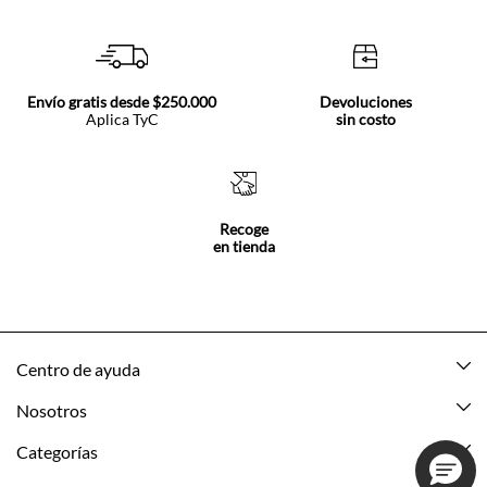
Envío gratis desde $250.000
Devoluciones
Aplica TyC
sin costo
Recoge
en tienda
Centro de ayuda
Mis pedidos
Nosotros
Rastrea tu pedido
Acerca de Tennis
Categorías
Devoluciones
Tennis Ecuador
Nuevo