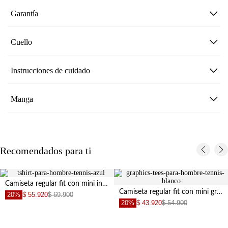
Garantía
Cuello
Instrucciones de cuidado
Manga
Recomendados para ti
Camiseta regular fit con mini insignia bordada de algodón azul claro para hombre
Camiseta regular fit con mini gráfico al pecho en algodón blanco para hombre
20%
$ 55.920
$ 69.900
20%
$ 43.920
$ 54.900