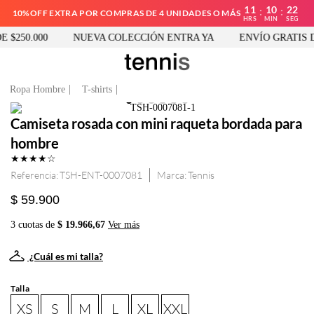
11
10
22
:
:
10%OFF EXTRA POR COMPRAS DE 4 UNIDADES O MÁS
HRS
MIN
SEG
$250.000
NUEVA COLECCIÓN ENTRA YA
ENVÍO GRATIS DE
Ropa Hombre
T-shirts
Camiseta rosada con mini raqueta bordada para
hombre
★
★
★
★
☆
Referencia
:
TSH-ENT-0007081
Tennis
$ 59.900
3 cuotas de
$ 19.966,67
Ver más
¿Cuál es mi talla?
Talla
XS
S
M
L
XL
XXL