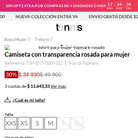
17
24
33
:
:
10%OFF EXTRA POR COMPRAS DE 4 UNIDADES O MÁS
HRS
MIN
SEG
0
NUEVA COLECCIÓN ENTRA YA
ENVÍO GRATIS DESDE $25
Ropa Mujer
T-shirts
Camiseta con transparencia rosada para mujer
Referencia
:
TSH-ENT-0009302
Topmark
30%
$ 34.930
$ 49.900
3 cuotas de
$ 11.643,33
Ver más
¿Cuál es mi talla?
Talla
XXS
XS
S
M
L
XL
Ver guía de tallas