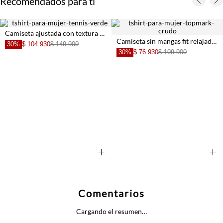
Recomendados para ti
Camiseta ajustada con textura en relieve gris carbón para mujer
Camiseta sin mangas fit relajado con tejido calado en poliéster blanco para mujer
30%
$ 104.930
$ 149.900
30%
$ 76.930
$ 109.900
+
+
Comentarios
Cargando el resumen…