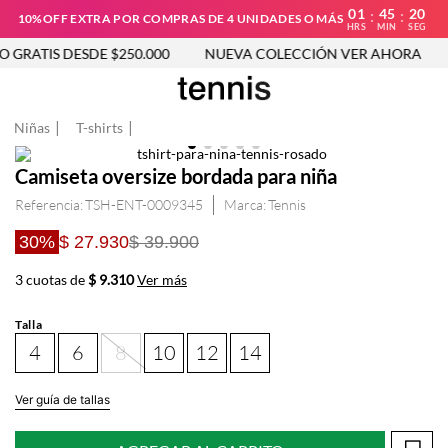
01
45
19
:
:
10%OFF EXTRA POR COMPRAS DE 4 UNIDADES O MÁS
HRS
MIN
SEG
 GRATIS DESDE $250.000
NUEVA COLECCIÓN VER AHORA
Niñas
T-shirts
Camiseta oversize bordada para niña
Referencia
:
TSH-ENT-0009345
Tennis
30%
$ 27.930
$ 39.900
3 cuotas de
$ 9.310
Ver más
Talla
4
6
8
10
12
14
Ver guía de tallas