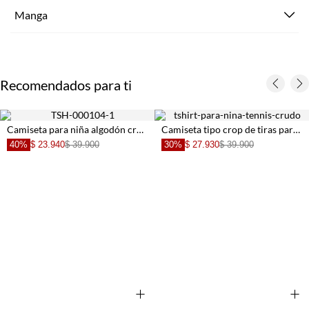
Manga
Recomendados para ti
Camiseta para niña algodón crema crop con estrellas estampado animal
Camiseta tipo crop de tiras para niña con textura lisa
40%
$ 23.940
$ 39.900
30%
$ 27.930
$ 39.900
+
+