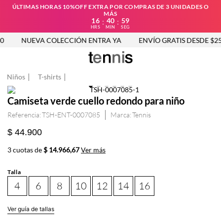
ÚLTIMAS HORAS 10%OFF EXTRA POR COMPRAS DE 3 UNIDADES O
MÁS
16
40
59
:
:
HRS
MIN
SEG
NUEVA COLECCIÓN ENTRA YA
ENVÍO GRATIS DESDE $250
Niños
T-shirts
Camiseta verde cuello redondo para niño
Referencia
:
TSH-ENT-0007085
Tennis
$ 44.900
3 cuotas de
$ 14.966,67
Ver más
Talla
4
6
8
10
12
14
16
Ver guía de tallas