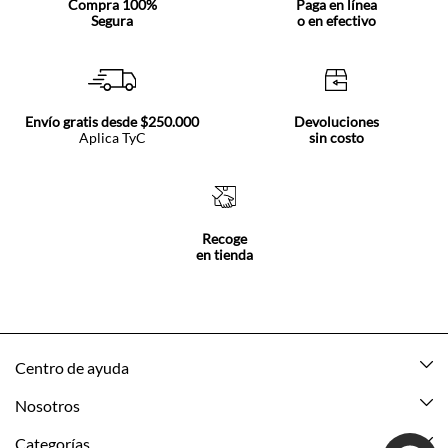
Compra 100%
Paga en línea
Segura
o en efectivo
Envío gratis desde $250.000
Devoluciones
Aplica TyC
sin costo
Recoge
en tienda
Centro de ayuda
Mis pedidos
Nosotros
Rastrea tu pedido
Acerca de Tennis
Categorías