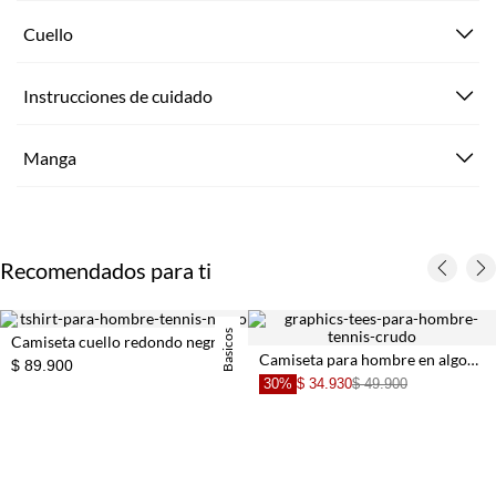
Cuello
Instrucciones de cuidado
Manga
Recomendados para ti
Basicos
Camiseta cuello redondo negra para hombre
Camiseta para hombre en algodón blanca regular con gráfico
30%
$ 34.930
$ 49.900
30%
$ 27.930
$ 39.9