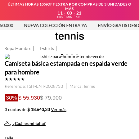
ÚLTIMAS HORAS 10%OFF EXTRA POR COMPRAS DE 3 UNIDADES O
MÁS
11
00
21
:
:
HRS
MIN
SEG
.000
NUEVA COLECCIÓN ENTRA YA
ENVÍO GRATIS DESDE 
Ropa Hombre
T-shirts
Camiseta básica estampada en espalda verde
para hombre
★
★
★
★
★
Referencia
:
TSH-ENT-0008733
Tennis
30%
$ 55.930
$ 79.900
3 cuotas de
$ 18.643,33
Ver más
¿Cuál es mi talla?
Talla