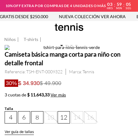
03
59
05
:
:
10%OFF EXTRA POR COMPRAS DE 4 UNIDADES O MÁS
HRS
MIN
SEG
RATIS DESDE $250.000
NUEVA COLECCIÓN VER AHORA
EN
Niños
T-shirts
Camiseta básica manga corta para niño con
detalle frontal
Referencia
:
TSH-ENT-0009322
Tennis
30%
$ 34.930
$ 49.900
3 cuotas de
$ 11.643,33
Ver más
Talla
4
6
8
10
12
14
16
Ver guía de tallas