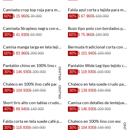
Camiseta crop top roja para mujer
Falda azul corta y tejida para mujer
60%
$ 15.960
$ 39.900
60%
$ 67.960
$ 169.900
+
+
Camiseta Strapless negra con escote elástico para mujer
Buzo tipo polo con bordados para mujer
30%
$ 41.930
$ 59.900
60%
$ 75.960
$ 189.900
+
+
Camisa manga larga en tela tejida crudo para mujer
Bermuda tradicional corta con estampados localizados para mujer
60%
$ 83.960
$ 209.900
40%
$ 101.940
$ 169.900
+
+
Pantalón chino en 100% lino crudo para mujer
Pantalón Wide Leg tipo tejido con bordado para mujer
100% LINO
30%
$ 146.930
$ 209.900
30%
$ 118.930
$ 169.900
+
+
Chaleco en 100% lino café para mujer
Chaleco en tela suede crudo para mujer
100% LINO
30%
$ 104.930
$ 149.900
30%
$ 139.930
$ 199.900
+
+
Short tiro alto con tablas crudo para mujer
Camisa con detalles de lentejuelas y lino negra para mujer
40%
$ 89.940
$ 149.900
30%
$ 146.930
$ 209.900
+
+
Falda corta en tela suede café para mujer
Chaleco en 100% lino con escote curvo café para mujer
30%
$ 118.930
$ 169.900
30%
$ 104.930
$ 149.900