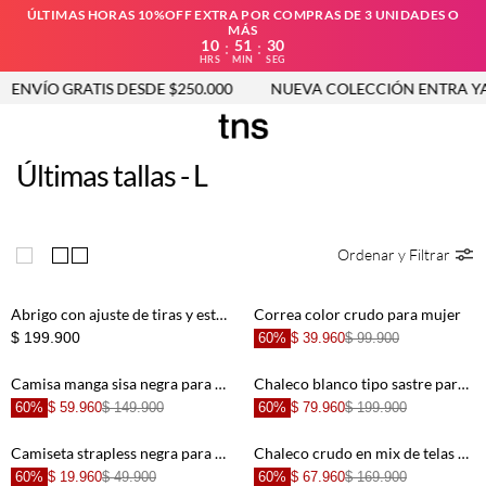
ÚLTIMAS HORAS 10%OFF EXTRA POR COMPRAS DE 3 UNIDADES O
MÁS
10
51
29
:
:
HRS
MIN
SEG
ENVÍO GRATIS DESDE $250.000
NUEVA COLECCIÓN ENTRA YA
Últimas tallas - L
Ordenar y Filtrar
Abrigo con ajuste de tiras y estampado para mujer
Correa color crudo para mujer
$ 199.900
60%
$ 39.960
$ 99.900
Camisa manga sisa negra para mujer
Chaleco blanco tipo sastre para mujer
60%
$ 59.960
$ 149.900
60%
$ 79.960
$ 199.900
Camiseta strapless negra para mujer
Chaleco crudo en mix de telas para mujer
60%
$ 19.960
$ 49.900
60%
$ 67.960
$ 169.900