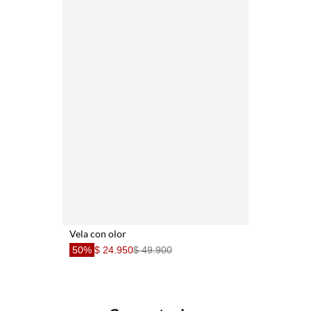
Vela con olor
50%
$ 24.950
$ 49.900