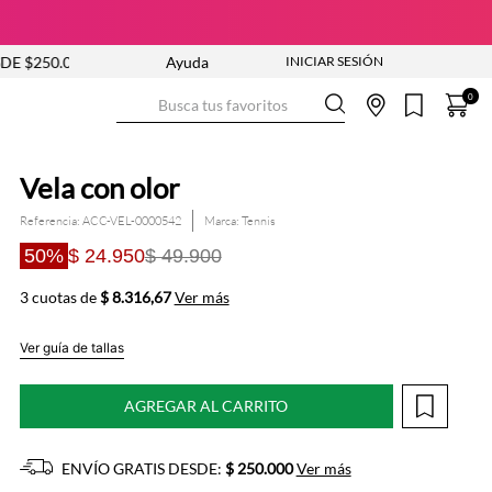
.000
NUEVA COLECCIÓN ENTRA YA
Ayuda
ENVÍO GRATIS DESDE 
Busca tus favoritos
0
Vela con olor
Referencia
:
ACC-VEL-0000542
Tennis
50%
$ 24.950
$ 49.900
3 cuotas de
$ 8.316,67
Ver más
Ver guía de tallas
AGREGAR AL CARRITO
ENVÍO GRATIS DESDE:
$ 250.000
Ver más