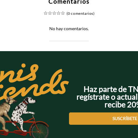
Comentarios
☆
☆
☆
☆
☆
(0 comentarios)
No hay comentarios.
Haz parte de T
regístrate o actual
recibe 2
SUSCRÍBETE