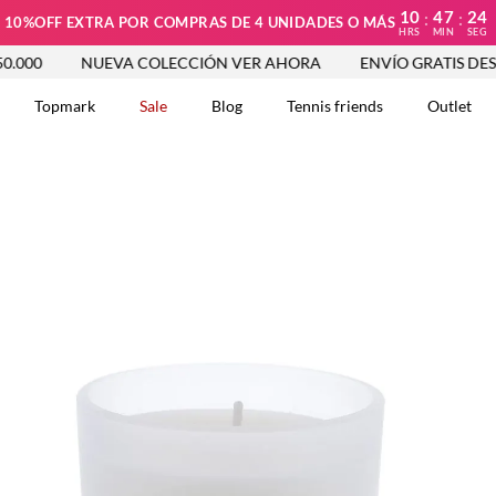
10
47
23
:
:
10%OFF EXTRA POR COMPRAS DE 4 UNIDADES O MÁS
HRS
MIN
SEG
NUEVA COLECCIÓN VER AHORA
ENVÍO GRATIS DESDE $250
Topmark
Sale
Blog
Tennis friends
Outlet
DOS