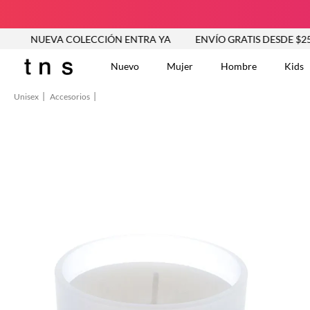
UEVA COLECCIÓN ENTRA YA
ENVÍO GRATIS DESDE $250.000
Nuevo
Mujer
Hombre
Kids
Unisex
Accesorios
TÉRMINOS MÁS BUSCA
Tshirts
1
.
Vestidos
2
.
Jeans Mujer
3
.
Blusas
4
.
Chaleco
5
.
Falda
6
.
Chaqueta
7
.
Vestido
8
.
Short
9
.
Camisetas Mujer
10
.