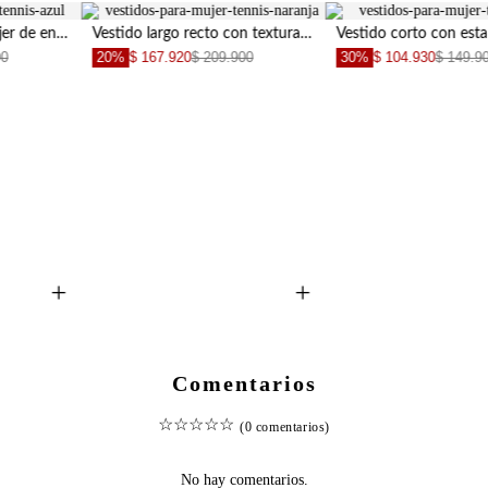
Vestido largo recto con textura calada a rayas en caramelo para mujer
Vestido corto con estampado de flores para mujer
20%
$ 167.920
$ 209.900
30%
$ 104.930
$ 149.900
+
+
Comentarios
☆
☆
☆
☆
☆
(0 comentarios)
No hay comentarios.