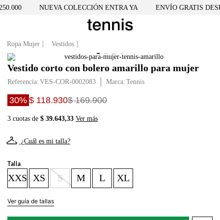
0.000
NUEVA COLECCIÓN ENTRA YA
ENVÍO GRATIS DESDE
Ropa Mujer
Vestidos
Vestido corto con bolero amarillo para mujer
Referencia
:
VES-COR-0002083
Tennis
30%
$ 118.930
$ 169.900
3 cuotas de
$ 39.643,33
Ver más
¿Cuál es mi talla?
Talla
XXS
XS
S
M
L
XL
Ver guía de tallas