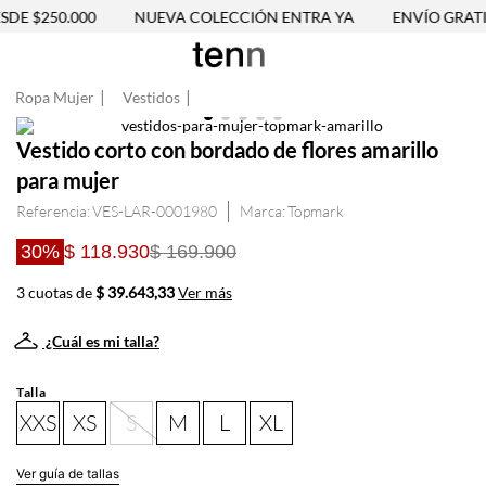
DE $250.000
NUEVA COLECCIÓN ENTRA YA
ENVÍO GRATIS
Ropa Mujer
Vestidos
Vestido corto con bordado de flores amarillo
para mujer
Referencia
:
VES-LAR-0001980
Topmark
30%
$ 118.930
$ 169.900
3 cuotas de
$ 39.643,33
Ver más
¿Cuál es mi talla?
Talla
XXS
XS
S
M
L
XL
Ver guía de tallas