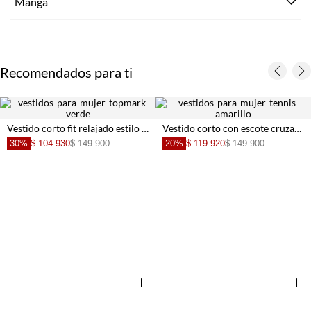
Manga
Recomendados para ti
Vestido corto fit relajado estilo tejido en algodón verde lima para mujer
Vestido corto con escote cruzado al cuello en beige y negro para mujer
30%
$ 104.930
$ 149.900
20%
$ 119.920
$ 149.900
+
+