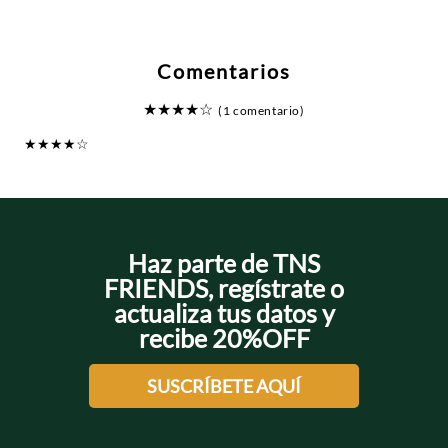
Comentarios
★
★
★
★
☆
(1 comentario)
★
★
★
★
☆
Comprador verificado
Enviado
1 año atrás
por
Maria
Buen producto, el bordado súper lindo, aunque me quedo un poco ancho
Haz parte de TNS
FRIENDS, regístrate o
actualiza tus datos y
recibe 20%OFF
SUSCRÍBETE AQUÍ