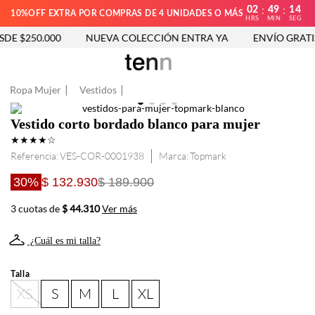
02
49
13
:
:
10%OFF EXTRA POR COMPRAS DE 4 UNIDADES O MÁS
HRS
MIN
SEG
DE $250.000
NUEVA COLECCIÓN ENTRA YA
ENVÍO GRATIS 
Ropa Mujer
Vestidos
Vestido corto bordado blanco para mujer
★
★
★
★
☆
Referencia
:
VES-COR-0001938
Topmark
30%
$ 132.930
$ 189.900
3 cuotas de
$ 44.310
Ver más
¿Cuál es mi talla?
Talla
XS
S
M
L
XL