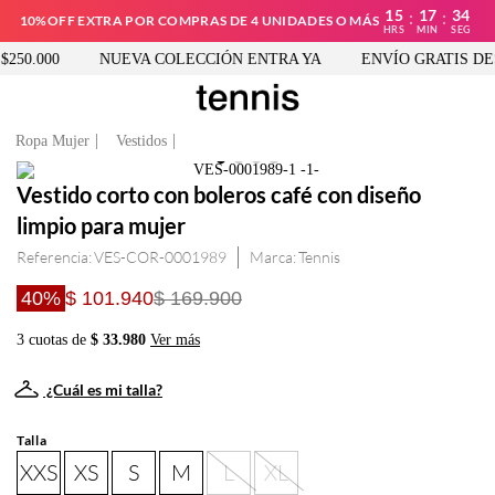
15
17
34
:
:
10%OFF EXTRA POR COMPRAS DE 4 UNIDADES O MÁS
HRS
MIN
SEG
50.000
NUEVA COLECCIÓN ENTRA YA
ENVÍO GRATIS DESD
Ropa Mujer
Vestidos
Vestido corto con boleros café con diseño
limpio para mujer
Referencia
:
VES-COR-0001989
Tennis
40%
$ 101.940
$ 169.900
3 cuotas de
$ 33.980
Ver más
¿Cuál es mi talla?
Talla
XXS
XS
S
M
L
XL