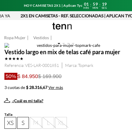
01
59
19
:
:
HOY CAMISETAS 2X1 | Aplican Tyc
HRS
MIN
SEG
A YA
2X1 EN CAMISETAS - REF. SELECCIONADAS | APLICAN TYC
Ropa Mujer
Vestidos
Vestido largo en mix de telas café para mujer
★
★
★
★
★
Referencia
:
VES-LAR-0001851
Topmark
50%
$ 84.950
$ 169.900
3 cuotas de
$ 28.316,67
Ver más
¿Cuál es mi talla?
Talla
XS
S
M
L
XL