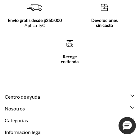
Envío gratis desde $250.000
Devoluciones
Aplica TyC
sin costo
Recoge
en tienda
Centro de ayuda
Mis pedidos
Nosotros
Rastrea tu pedido
Acerca de Tennis
Categorías
Devoluciones
Tennis Ecuador
Nuevo
Información legal
Mi cuenta