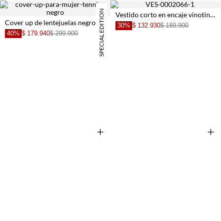
SPECIAL EDITION
Vestido corto en encaje vinotinto para mujer
Cover up de lentejuelas negro para mujer
30%
$ 132.930
$ 189.900
40%
$ 179.940
$ 299.900
+
+