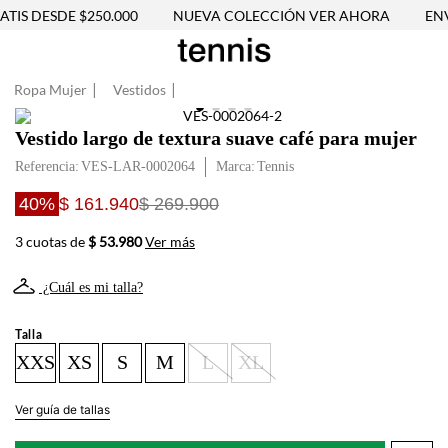
IS DESDE $250.000
NUEVA COLECCIÓN VER AHORA
ENVÍ
Ropa Mujer
Vestidos
Vestido largo de textura suave café para mujer
Referencia
:
VES-LAR-0002064
Tennis
40%
$ 161.940
$ 269.900
3 cuotas de
$ 53.980
Ver más
¿Cuál es mi talla?
Talla
XXS
XS
S
M
L
XL
Ver guía de tallas