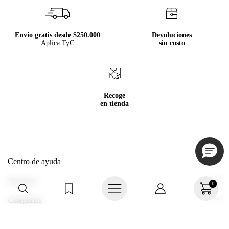
Envío gratis desde $250.000
Devoluciones
Aplica TyC
sin costo
Recoge
en tienda
Centro de ayuda
Mis pedidos
Nosotros
0
Rastrea tu pedido
Acerca de Tennis
Categorías
Devoluciones
Tennis Ecuador
Nuevo
Información legal