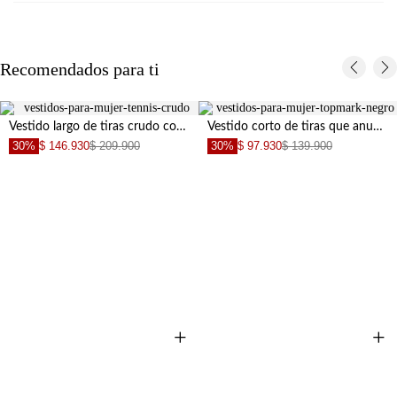
Recomendados para ti
Vestido largo de tiras crudo con diseño limpio para mujer
Vestido corto de tiras que anudan en hombro negro para mujer
30%
$ 146.930
$ 209.900
30%
$ 97.930
$ 139.900
+
+