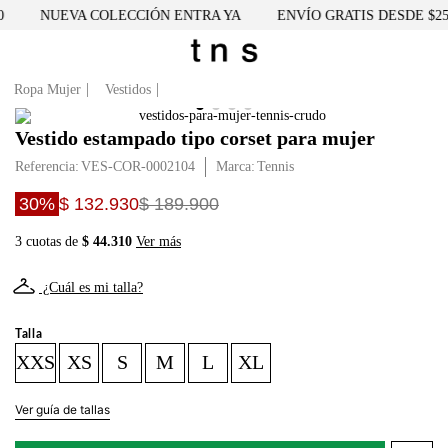
NUEVA COLECCIÓN ENTRA YA
ENVÍO GRATIS DESDE $250
Ropa Mujer
Vestidos
Vestido estampado tipo corset para mujer
Referencia
:
VES-COR-0002104
Tennis
30%
$ 132.930
$ 189.900
3 cuotas de
$ 44.310
Ver más
¿Cuál es mi talla?
Talla
XXS
XS
S
M
L
XL
Ver guía de tallas