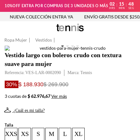
02
15
48
:
:
10%OFF EXTRA POR COMPRAS DE 3 UNIDADES O MÁS
HRS
MIN
SEG
NUEVA COLECCIÓN ENTRA YA
ENVÍO GRATIS DESDE $250.
Ropa Mujer
Vestidos
Vestido largo con boleros crudo con textura
suave para mujer
Referencia
:
VES-LAR-0002090
Tennis
30%
$ 188.930
$ 269.900
3 cuotas de
$ 62.976,67
Ver más
¿Cuál es mi talla?
Talla
XXS
XS
S
M
L
XL