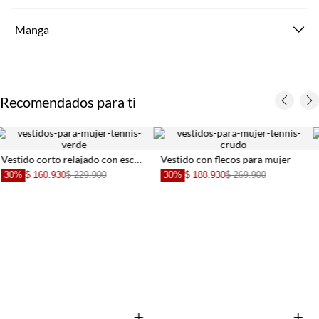
Manga
Recomendados para ti
 flecos para mujer
Vestido largo traslúcido animal print para mujer
30%
$ 132
.930
$ 269.900
30%
$ 132.930
$ 189.900
+
+