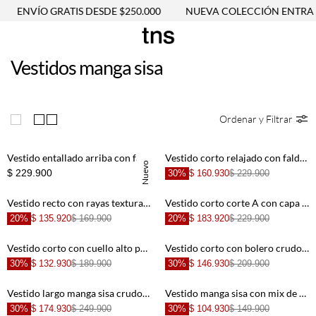
ENVÍO GRATIS DESDE $250.000
NUEVA COLECCIÓN ENTRA 
Vestidos manga sisa
Ordenar y Filtrar
Vestido entallado arriba con falda globo en algodón crema para mujer
Vestido corto relajado con falda tulip cruzada en azul para mujer
Nuevo
$ 229.900
30%
$ 160.930
$ 229.900
Vestido recto con rayas texturadas en algodón blanco y beige para mujer
Vestido corto corte A con capa flotante en algodón blanco para mujer
20%
$ 135.920
$ 169.900
20%
$ 183.920
$ 229.900
Vestido corto con cuello alto para mujer
Vestido corto con bolero crudo para mujer
30%
$ 132.930
$ 189.900
30%
$ 146.930
$ 209.900
Vestido largo manga sisa crudo con acabado ligero para mujer
Vestido manga sisa con mix de telas café para mujer
30%
$ 174.930
$ 249.900
30%
$ 104.930
$ 149.900