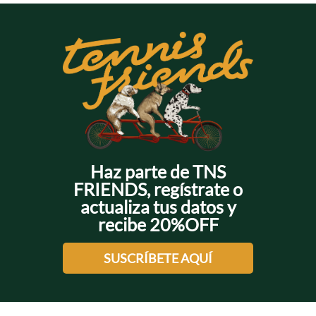
Disponibles en opciones cortas para looks casuales y largas
para eventos más formales. La versatilidad de los
vestidos
manga sisa
permite combinaciones con chaquetas, cardigans o
accesorios según el clima y la ocasión. ¡Muévete con estilo
Tennis! Haz tus pedidos con pagos en línea o efectivo con total
seguridad.
Haz parte de TNS
FRIENDS, regístrate o
actualiza tus datos y
recibe 20%OFF
SUSCRÍBETE AQUÍ