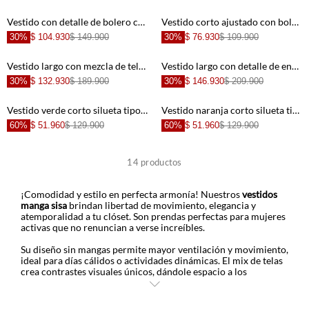
+
+
Vestido con detalle de bolero crudo para mujer
Vestido corto ajustado con boleros verde para mujer
30%
$ 104.930
$ 149.900
30%
$ 76.930
$ 109.900
+
+
Vestido largo con mezcla de telas crudo para mujer
Vestido largo con detalle de encaje crudo para mujer
30%
$ 132.930
$ 189.900
30%
$ 146.930
$ 209.900
+
+
Vestido verde corto silueta tipo A para mujer
Vestido naranja corto silueta tipo A para mujer
60%
$ 51.960
$ 129.900
60%
$ 51.960
$ 129.900
+
+
14
productos
+
+
¡Comodidad y estilo en perfecta armonía! Nuestros
vestidos
manga sisa
brindan libertad de movimiento, elegancia y
atemporalidad a tu clóset. Son prendas perfectas para mujeres
activas que no renuncian a verse increíbles.
+
+
Su diseño sin mangas permite mayor ventilación y movimiento,
ideal para días cálidos o actividades dinámicas. El mix de telas
crea contrastes visuales únicos, dándole espacio a los
+
+
estampados para que añadan un toque de personalidad.
Nuestros diseños en tonos café, crudo y verde se adaptan a
diferentes estilos y ocasiones.