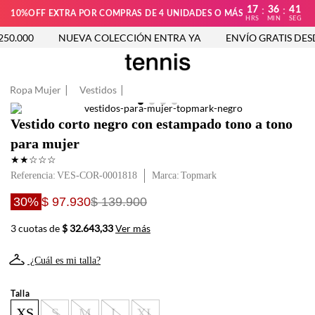
17
36
41
:
:
10%OFF EXTRA POR COMPRAS DE 4 UNIDADES O MÁS
HRS
MIN
SEG
50.000
NUEVA COLECCIÓN ENTRA YA
ENVÍO GRATIS DESDE
Ropa Mujer
Vestidos
Vestido corto negro con estampado tono a tono
para mujer
★
★
☆
☆
☆
Referencia
:
VES-COR-0001818
Topmark
30%
$ 97.930
$ 139.900
3 cuotas de
$ 32.643,33
Ver más
¿Cuál es mi talla?
Talla
XS
S
M
L
XL