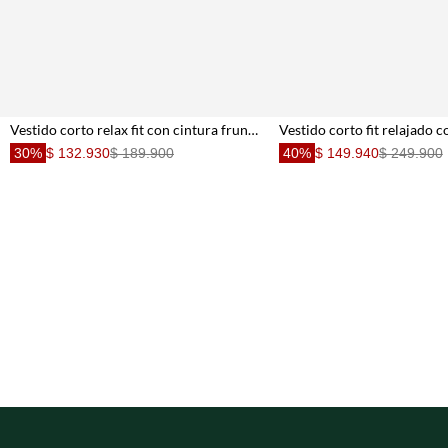
Vestido corto relax fit con cintura fruncida en estampado beige para mujer
30%
$ 132.930
$ 189.900
40%
$ 149.940
$ 249.900