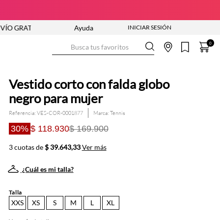
IS DESDE $250.000
Ayuda
NUEVA COLECCIÓN VER AHORA
ENVÍ
Busca tus favoritos
0
Vestido corto con falda globo
negro para mujer
Referencia
:
VES-COR-0001877
Tennis
30%
$ 118.930
$ 169.900
3 cuotas de
$ 39.643,33
Ver más
¿Cuál es mi talla?
Talla
XXS
XS
S
M
L
XL