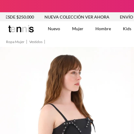
$250.000
NUEVA COLECCIÓN VER AHORA
ENVÍO GRATIS 
Nuevo
Mujer
Hombre
Kids
Ropa Mujer
Vestidos
TÉRMINOS MÁS BUSCA
Vestidos
1
.
Blusas
2
.
Jeans Mujer
3
.
Chaleco
4
.
Falda
5
.
Vestido
6
.
Chaqueta
7
.
Short
8
.
Bermuda
9
.
Camisetas Mujer
10
.