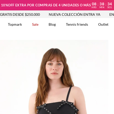
08
38
33
:
:
10%OFF EXTRA POR COMPRAS DE 4 UNIDADES O MÁS
HRS
MIN
SEG
DESDE $250.000
NUEVA COLECCIÓN ENTRA YA
ENVÍO GRAT
Topmark
Sale
Blog
Tennis friends
Outlet
DOS