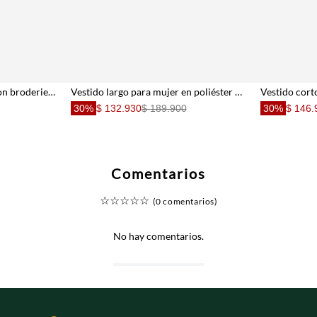
Vestido corto fit relajado con broderie calado en algodón durazno para mujer
Vestido largo para mujer en poliéster verde lima fit relajado con textura arrugada
30%
$ 132.930
$ 189.900
30%
$ 146.
Comentarios
☆
☆
☆
☆
☆
(0 comentarios)
No hay comentarios.