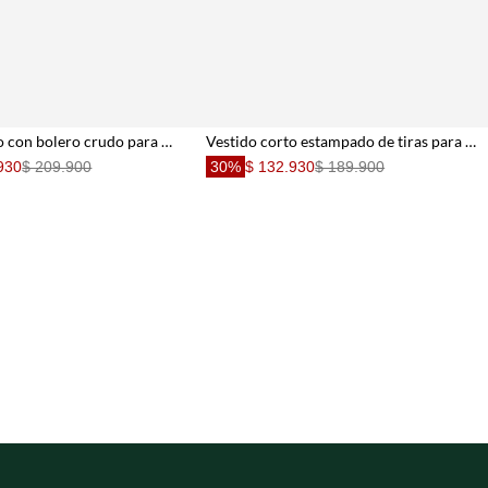
Vestido corto con bolero crudo para mujer
Vestido corto estampado de tiras para mujer
930
$ 209.900
30%
$ 132.930
$ 189.900