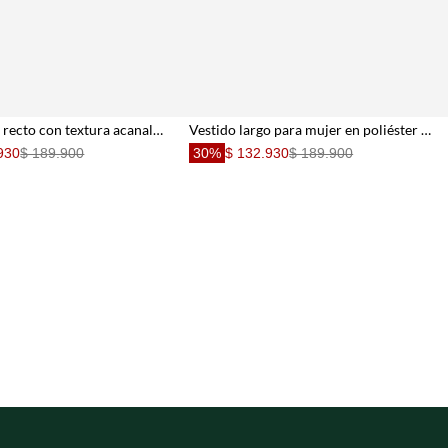
Vestido maxi recto con textura acanalada en camel para mujer
Vestido largo para mujer en poliéster verde lima fit relajado con textura arrugada
930
$ 189.900
30%
$ 132.930
$ 189.900