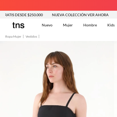
ENVÍO GRATIS DESDE $250.000
NUEVA COLECCIÓN VER AH
Nuevo
Mujer
Hombre
Kids
Ropa Mujer
Vestidos
TÉRMINOS MÁS BUSCA
Tshirts
1
.
Vestidos
2
.
Jeans Mujer
3
.
Blusas
4
.
Chaleco
5
.
Falda
6
.
Vestido
7
.
Chaqueta
8
.
Short
9
.
Camisetas Mujer
10
.