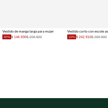
Vestido de manga larga para mujer
30%
$ 146.930
$ 209.900
10%
$ 242.910
$ 269.900