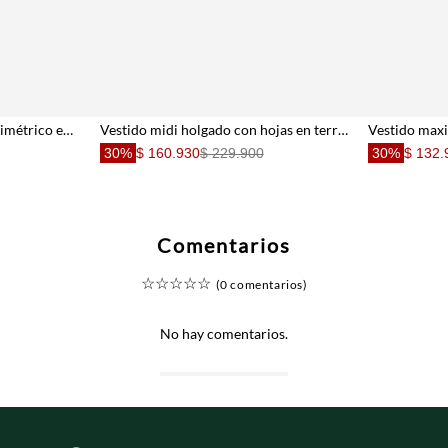
Vestido corto con escote asimétrico en algodón verde salvia para mujer
Vestido midi holgado con hojas en terracota para mujer
30%
$ 160.930
$ 229.900
30%
$ 132.
Comentarios
☆
☆
☆
☆
☆
(0 comentarios)
No hay comentarios.