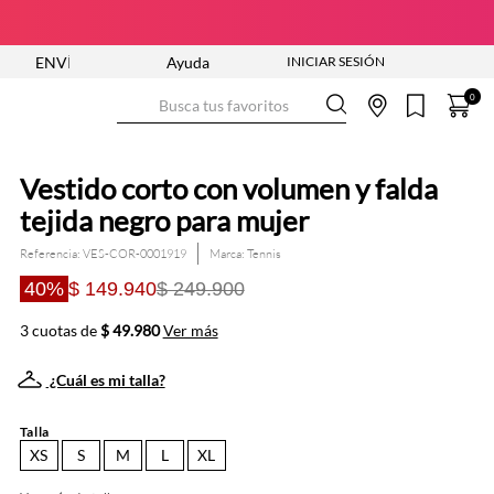
NTRA YA
ENVÍO GRATIS DESDE $250.000
Ayuda
NUEVA COLECCI
Busca tus favoritos
0
Vestido corto con volumen y falda
tejida negro para mujer
Referencia
:
VES-COR-0001919
Tennis
40%
$ 149.940
$ 249.900
3 cuotas de
$ 49.980
Ver más
¿Cuál es mi talla?
Talla
XS
S
M
L
XL