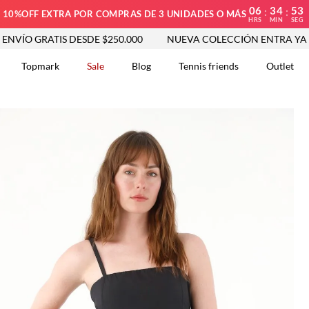
06
34
52
:
:
10%OFF EXTRA POR COMPRAS DE 3 UNIDADES O MÁS
HRS
MIN
SEG
ORA
ENVÍO GRATIS DESDE $250.000
NUEVA COLECCIÓN E
Topmark
Sale
Blog
Tennis friends
Outlet
DOS