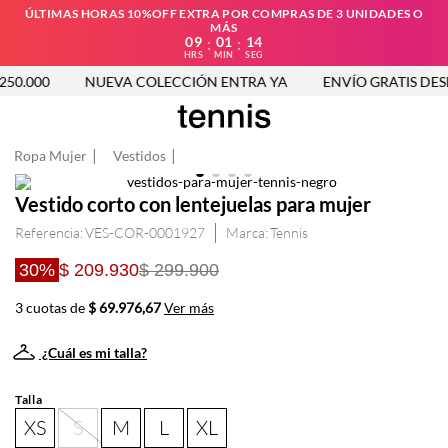
ÚLTIMAS HORAS 10%OFF EXTRA POR COMPRAS DE 3 UNIDADES O
MÁS
09
01
14
:
:
HRS
MIN
SEG
50.000
NUEVA COLECCIÓN ENTRA YA
ENVÍO GRATIS DESDE
Ropa Mujer
Vestidos
Vestido corto con lentejuelas para mujer
Referencia
:
VES-COR-0001927
Tennis
30%
$ 209.930
$ 299.900
3 cuotas de
$ 69.976,67
Ver más
¿Cuál es mi talla?
Talla
XS
S
M
L
XL