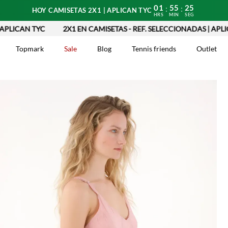
01
55
24
:
:
HOY CAMISETAS 2X1 | APLICAN TYC
HRS
MIN
SEG
AN TYC
2X1 EN CAMISETAS - REF. SELECCIONADAS | APLICAN T
Topmark
Sale
Blog
Tennis friends
Outlet
DOS