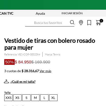
YC
Ayuda
Busca tus favoritos
0
Vestido de tiras con bolero rosado
para mujer
Referencia
:
VES-COR-0002084
Tennis
50%
$ 84.950
$ 169.900
3 cuotas de
$ 28.316,67
Ver más
¿Cuál es mi talla?
Talla
XXS
XS
S
M
L
XL