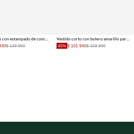
Vestido corto con estampado de conchas en algodón azul marino para mujer
Vestido corto con bolero amarillo para mujer
930
$ 149.900
40%
$ 101.940
$ 169.900