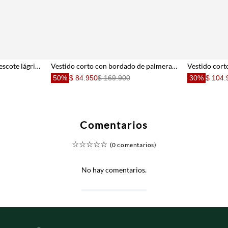
Vestido corto relajado con escote lágrima anudado en verde oliva para mujer
Vestido corto con bordado de palmeras para mujer
50%
$ 84.950
$ 169.900
30%
$ 104.
Comentarios
☆
☆
☆
☆
☆
(0 comentarios)
No hay comentarios.