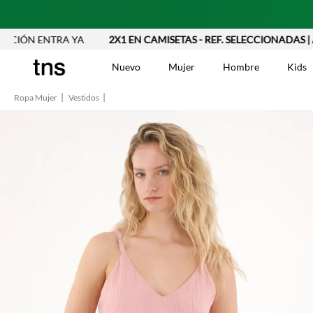
 ENTRA YA
2X1 EN CAMISETAS - REF. SELECCIONADAS | APLIC
Nuevo
Mujer
Hombre
Kids
Ropa Mujer
Vestidos
TÉRMINOS MÁS BUSCA
Vestidos
1
.
Blusas
2
.
Jeans Mujer
3
.
Chaleco
4
.
Falda
5
.
Vestido
6
.
Chaqueta
7
.
Short
8
.
Bermuda
9
.
Camisetas Mujer
10
.