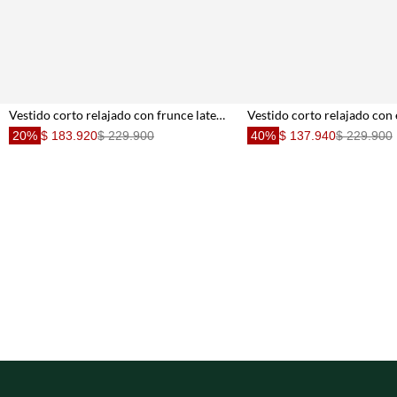
Vestido corto relajado con frunce lateral y volante en encaje verde oliva para mujer
20%
$ 183.920
$ 229.900
40%
$ 137.940
$ 229.900