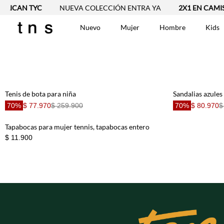
CAN TYC
NUEVA COLECCIÓN ENTRA YA
2X1 EN CAMISETAS 
Nuevo
Mujer
Hombre
Kids
TÉRMINOS MÁS BUSCA
Vestidos
1
.
Blusas
2
.
Tenis de bota para niña
Sandalias azules
Jeans Mujer
3
.
70%
$ 77.970
$ 259.900
70%
$ 80.970
$
Chaleco
4
.
Falda
Tapabocas para mujer tennis, tapabocas entero
5
.
$ 11.900
Vestido
6
.
Chaqueta
7
.
Short
8
.
Bermuda
9
.
Camisetas Mujer
10
.