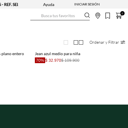
F. SELECCIONADAS | APLICAN TYC
Ayuda
Busca tus favoritos
0
Ordenar y Filtrar
s plano entero
Jean azul medio para niña
70%
$ 32.970
$ 109.900