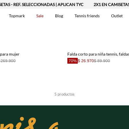
- REF. SELECCIONADAS | APLICAN TYC
2X1 EN CAMISETAS - RE
Topmark
Sale
Blog
Tennis friends
Outlet
DOS
 para mujer
Falda corto para niña tennis, falda
 269.900
70%
$ 26.970
$ 89.900
5
productos