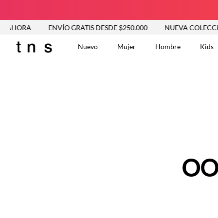
 AHORA
ENVÍO GRATIS DESDE $250.000
NUEVA COLECCIÓ
Nuevo
Mujer
Hombre
Kids
TÉRMINOS MÁS BUSCA
Tshirts
1
.
Vestidos
2
.
Jeans Mujer
3
.
Blusas
4
.
Chaleco
5
.
Falda
OO
6
.
Chaqueta
7
.
Vestido
8
.
Short
9
.
Camisetas Mujer
10
.