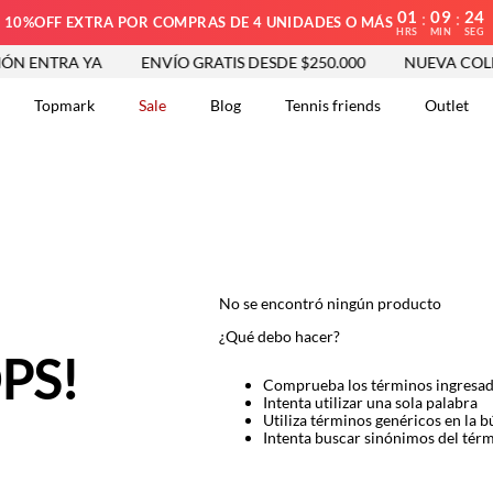
01
09
24
:
:
10%OFF EXTRA POR COMPRAS DE 4 UNIDADES O MÁS
HRS
MIN
SEG
N ENTRA YA
ENVÍO GRATIS DESDE $250.000
NUEVA COLE
Topmark
Sale
Blog
Tennis friends
Outlet
DOS
No se encontró ningún producto
¿Qué debo hacer?
PS!
Comprueba los términos ingresa
Intenta utilizar una sola palabra
Utiliza términos genéricos en la 
Intenta buscar sinónimos del tér