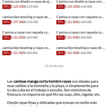
Camisa con diseño a rayas de ajuste cómodo para hombre
Camisa con diseño a rayas con diseño limpio para hombre
30%
$ 125.930
$ 179.900
30%
$ 125.930
$ 179.900
+
+
camisa tipo bowling a rayas de acabado suave para hombre con acabado suave
Camisa a rayas con raqueta con textura lisa para hombre
40%
$ 107.940
$ 179.900
30%
$ 111.930
$ 159.900
+
+
Camisa a rayas con raqueta con acabado suave para hombre
Camisa a rayas con raqueta con diseño minimalista para hombre
30%
$ 111.930
$ 159.900
30%
$ 111.930
$ 159.900
+
+
camisa tipo bowling a rayas con diseño versátil para hombre
camisa tipo bowling a rayas de acabado suave para hombre de silueta ajustada
30%
$ 111.930
$ 159.900
30%
$ 111.930
$ 159.900
+
+
14
productos
+
+
Las
camisas manga corta hombre rayas
son ideales para
esas salidas a la montaña y la playa, o simplemente para
tu día a día en el trabajo o estudio. Son sinónimo de
+
+
frescura, no importa en qué fits las usas, slim, regular, etc.
Desde rayas finas y delicadas que evocan un estilo más
sobrio hasta diseños gruesos y contrastantes que