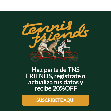
+
+
aportan un aire audaz y creativo, hay una opción para
cada ocasión. Los patrones verticales refuerzan y dan
estilo a tus outfits, mientras que las rayas horizontales y
diagonales ofrecen un efecto más relajado y dinámico.
También puedes encontrar combinaciones en tonos
neutros para un look sutil u otras apuestas con colores
vibrantes que capturan la energía del streetwear.
Recuerda que en Tennis encuentras el logo de tu camisa
con nuestros diferentes diseños o con nuestra mascota
Bartolo para que elijas el que más te guste. ¡Conoce
nuestra colección!
Haz parte de TNS
FRIENDS, regístrate o
actualiza tus datos y
recibe 20%OFF
SUSCRÍBETE AQUÍ