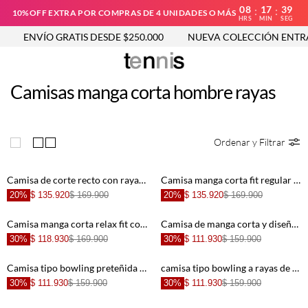
08
17
39
:
:
10%OFF EXTRA POR COMPRAS DE 4 UNIDADES O MÁS
HRS
MIN
SEG
ENVÍO GRATIS DESDE $250.000
NUEVA COLECCIÓN ENTRA
Camisas manga corta hombre rayas
Ordenar y Filtrar
Camisa de corte recto con rayas preteñidas en poliéster verde salvia para hombre
Camisa manga corta fit regular con rayas verticales en verde para hombre
20%
$ 135.920
$ 169.900
20%
$ 135.920
$ 169.900
Camisa manga corta relax fit con rayas preteñidas en algodón blanco para hombre
Camisa de manga corta y diseño a rayas crudo para hombre
30%
$ 118.930
$ 169.900
30%
$ 111.930
$ 159.900
Camisa tipo bowling preteñida a rayas para hombre
camisa tipo bowling a rayas de ajuste cómodo para hombre de silueta ajustada
30%
$ 111.930
$ 159.900
30%
$ 111.930
$ 159.900