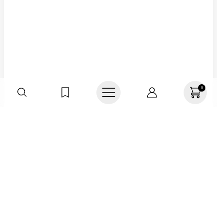
0
Haz parte de TNS
FRIENDS, regístrate o
actualiza tus datos y
recibe 20%OFF