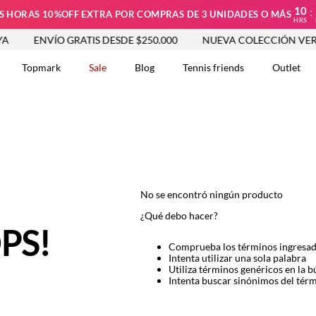
10
:
S HORAS 10%OFF EXTRA POR COMPRAS DE 3 UNIDADES O MÁS
HRS
ENVÍO GRATIS DESDE $250.000
NUEVA COLECCIÓN VER 
Topmark
Sale
Blog
Tennis friends
Outlet
DOS
No se encontró ningún producto
¿Qué debo hacer?
PS!
Comprueba los términos ingresa
Intenta utilizar una sola palabra
Utiliza términos genéricos en la 
Intenta buscar sinónimos del tér