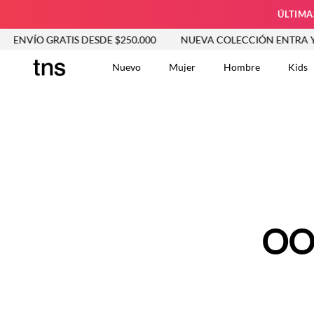
ÚLTIMA
ENVÍO GRATIS DESDE $250.000
NUEVA COLECCIÓN ENTRA YA
Nuevo
Mujer
Hombre
Kids
TÉRMINOS MÁS BUSCA
Tshirts
1
.
Vestidos
2
.
Jeans Mujer
3
.
Blusas
4
.
Chaleco
5
.
Falda
OO
6
.
Vestido
7
.
Chaqueta
8
.
Short
9
.
Camisetas Mujer
10
.