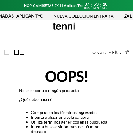
07
53
10
:
:
HOY CAMISETAS 2X1 | Aplican Tyc
HRS
MIN
SEG
NADAS | APLICAN TYC
NUEVA COLECCIÓN ENTRA YA
2X1 
Ordenar y Filtrar
OOPS!
No se encontró ningún producto
¿Qué debo hacer?
Comprueba los términos ingresados
Intenta utilizar una sola palabra
Utiliza términos genéricos en la búsqueda
Intenta buscar sinónimos del término
deseado